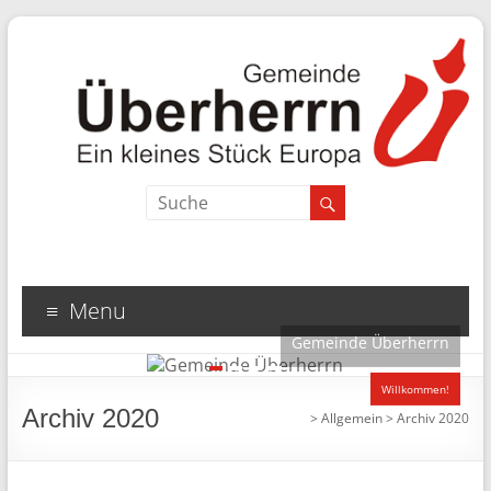
Menu
Gemeinde Überherrn
1
2
3
4
Willkommen!
Archiv 2020
>
Allgemein
>
Archiv 2020