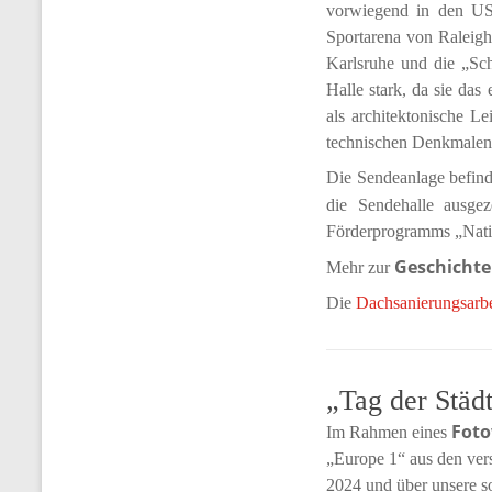
vorwiegend in den USA
Sportarena von Raleigh
Karlsruhe und die „Sch
Halle stark, da sie da
als architektonische L
technischen Denkmalen 
Die Sendeanlage befin
die Sendehalle ausgez
Förderprogramms „Natio
Geschichte
Mehr zur
Die
Dachsanierungsarbe
„Tag der Städ
Fot
Im Rahmen eines
„Europe 1“ aus den ver
2024 und über unsere so