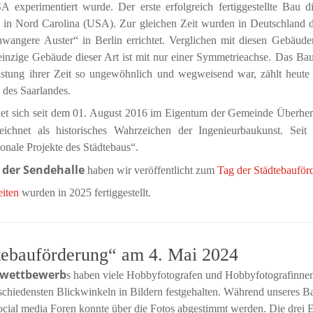
 experimentiert wurde. Der erste erfolgreich fertiggestellte Bau d
 in Nord Carolina (USA). Zur gleichen Zeit wurden in Deutschland 
wangere Auster“ in Berlin errichtet. Verglichen mit diesen Gebäuden
s einzige Gebäude dieser Art ist mit nur einer Symmetrieachse. Das Ba
eistung ihrer Zeit so ungewöhnlich und wegweisend war, zählt heut
des Saarlandes.
det sich seit dem 01. August 2016 im Eigentum der Gemeinde Überher
eichnet als historisches Wahrzeichen der Ingenieurbaukunst. Sei
nale Projekte des Städtebaus“.
 der Sendehalle
haben wir veröffentlicht zum
Tag der Städtebauför
iten
wurden in 2025 fertiggestellt.
tebauförderung“ am 4. Mai 2024
owettbewerb
s haben viele Hobbyfotografen und Hobbyfotografinnen
schiedensten Blickwinkeln in Bildern festgehalten. Während unseres 
cial media Foren konnte über die Fotos abgestimmt werden. Die drei Er