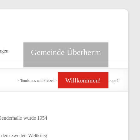
Gemeinde Überherrn
ngen
Willkommen!
>
Tourismus und Freizeit
>
Sehenswürdigkeiten
>
Sender „Europe 1“
Senderhalle wurde 1954
r dem zweiten Weltkrieg