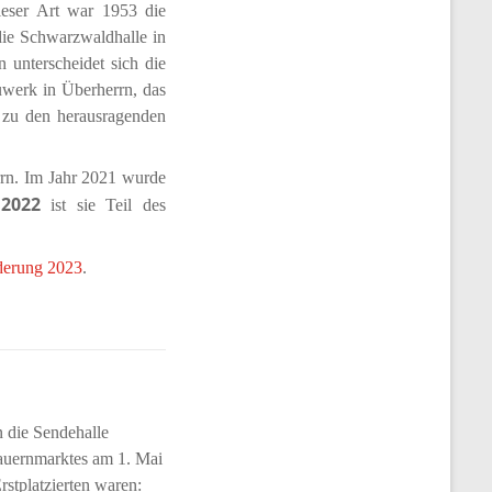
ieser Art war 1953 die
die Schwarzwaldhalle in
 unterscheidet sich die
uwerk in Überherrn, das
e zu den herausragenden
rn. Im Jahr 2021 wurde
2022
t
ist sie Teil des
derung 2023
.
 die Sendehalle
Bauernmarktes am 1. Mai
stplatzierten waren: