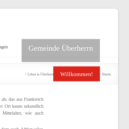
Gemeinde Überherrn
ngen
Willkommen!
>
Leben in Überherrn
>
Überherrn und seine Ortsteile
>
Bisten
t ab, das aus Frankreich
er Ort kaum urkundlich
Mittelalter, wie auch