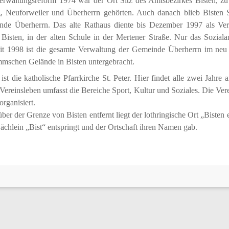
erwaltungsreform 1974 war der Ort Sitz des Amtsbezirkes Bisten, zu
g, Neuforweiler und Überherrn gehörten. Auch danach blieb Bisten 
de Überherrn. Das alte Rathaus diente bis Dezember 1997 als Ver
Bisten, in der alten Schule in der Mertener Straße. Nur das Sozia
it 1998 ist die gesamte Verwaltung der Gemeinde Überherrn im neu 
mschen Gelände in Bisten untergebracht.
st die katholische Pfarrkirche St. Peter. Hier findet alle zwei Jahre
e Vereinsleben umfasst die Bereiche Sport, Kultur und Soziales. Die Vere
rganisiert.
er der Grenze von Bisten entfernt liegt der lothringische Ort „Bisten 
chlein „Bist“ entspringt und der Ortschaft ihren Namen gab.