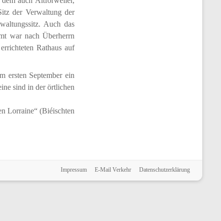
 dem auch Altforweiler,
Sitz der Verwaltung der
waltungssitz. Auch das
lamt war nach Überherrn
errichteten Rathaus auf
 am ersten September ein
ine sind in der örtlichen
en Lorraine“ (Biéischten
Impressum
E-Mail Verkehr
Datenschutzerklärung