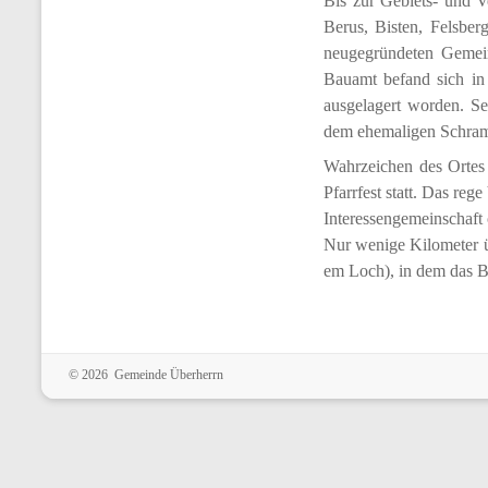
Bis zur Gebiets- und V
Berus, Bisten, Felsber
neugegründeten Gemein
Bauamt befand sich in 
ausgelagert worden. Se
dem ehemaligen Schram
Wahrzeichen des Ortes i
Pfarrfest statt. Das reg
Interessengemeinschaft o
Nur wenige Kilometer üb
em Loch), in dem das Bä
© 2026 Gemeinde Überherrn