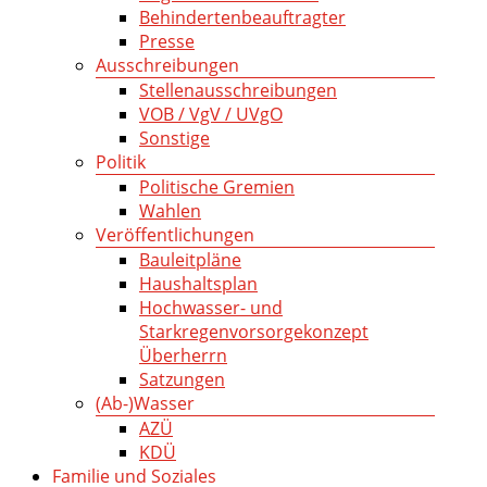
Behindertenbeauftragter
Presse
Ausschreibungen
Stellenausschreibungen
VOB / VgV / UVgO
Sonstige
Politik
Politische Gremien
Wahlen
Veröffentlichungen
Bauleitpläne
Haushaltsplan
Hochwasser- und
Starkregenvorsorgekonzept
Überherrn
Satzungen
(Ab-)Wasser
AZÜ
KDÜ
Familie und Soziales