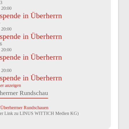
3
-
20:00
tspende in Überherrn
0
-
20:00
tspende in Überherrn
6
-
20:00
tspende in Überherrn
-
20:00
tspende in Überherrn
er anzeigen
herrner Rundschau
 Überherrner Rundschauen
rner Link zu LINUS WITTICH Medien KG)