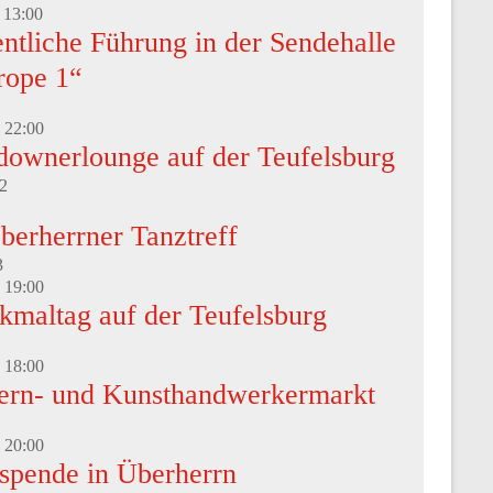
-
13:00
ntliche Führung in der Sendehalle
rope 1“
-
22:00
downerlounge auf der Teufelsburg
2
berherrner Tanztreff
3
-
19:00
kmaltag auf der Teufelsburg
-
18:00
ern- und Kunsthandwerkermarkt
-
20:00
tspende in Überherrn