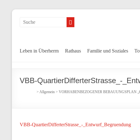
Leben in Überherrn
Rathaus
Familie und Soziales
To
VBB-QuartierDifferterStrasse_-_En
>
Allgemein
>
VORHABENBEZOGENER BEBAUUNGSPLAN „QUA
VBB-QuartierDifferterStrasse_-_Entwurf_Begruendung