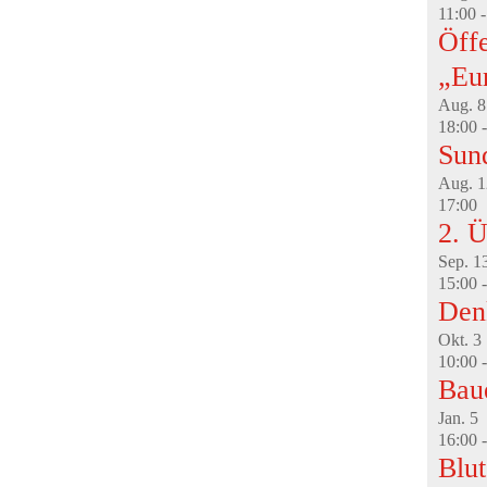
11:00
Öffe
„Eu
Aug.
8
18:00
Sun
Aug.
1
17:00
2. Ü
Sep.
1
15:00
Den
Okt.
3
10:00
Bau
Jan.
5
16:00
Blu