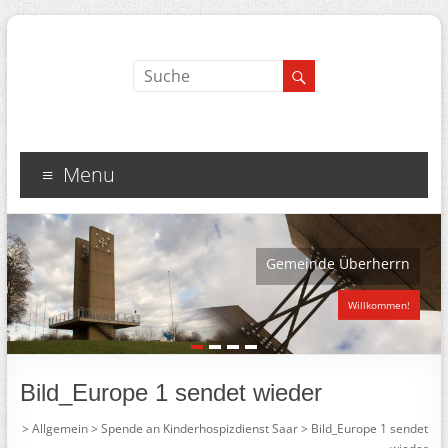
Menu
Gemeinde Überherrn
Willkommen!
1
2
3
4
Bild_Europe 1 sendet wieder
>
Allgemein
>
Spende an Kinderhospizdienst Saar
>
Bild_Europe 1 sendet