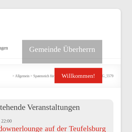
Gemeinde Überherrn
ngen
Willkommen!
>
Allgemein
>
Spatenstich für den Neubau der Kita Bisten
>
IMG_5579
tehende Veranstaltungen
-
22:00
downerlounge auf der Teufelsburg