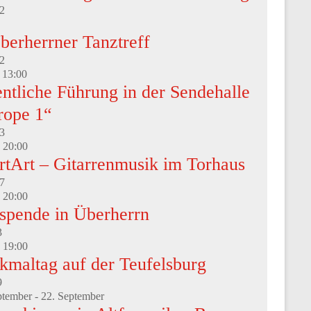
2
berherrner Tanztreff
2
-
13:00
ntliche Führung in der Sendehalle
rope 1“
3
-
20:00
rtArt – Gitarrenmusik im Torhaus
7
-
20:00
tspende in Überherrn
3
-
19:00
kmaltag auf der Teufelsburg
9
ptember
-
22. September