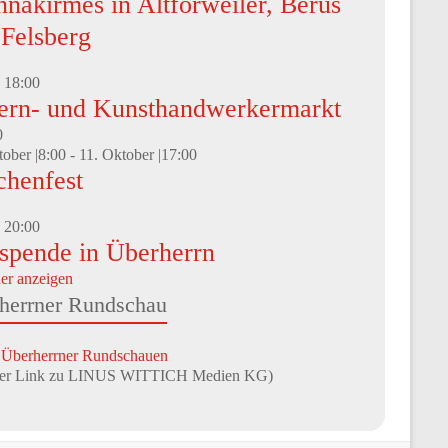
nakirmes in Altforweiler, Berus
 Felsberg
-
18:00
ern- und Kunsthandwerkermarkt
0
tober |8:00
-
11. Oktober |17:00
chenfest
-
20:00
tspende in Überherrn
er anzeigen
herrner Rundschau
 Überherrner Rundschauen
rner Link zu LINUS WITTICH Medien KG)