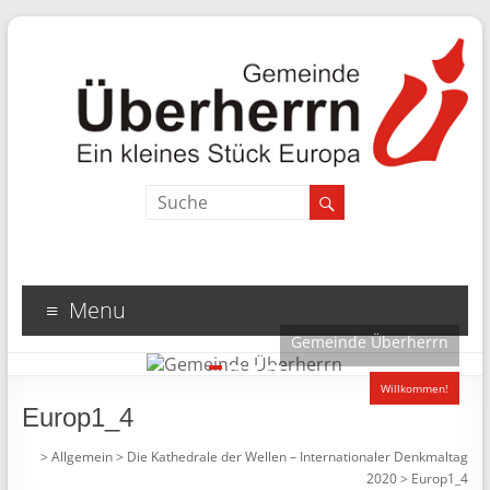
Search
Menu
Gemeinde Überherrn
1
2
3
4
Willkommen!
Europ1_4
>
Allgemein
>
Die Kathedrale der Wellen – Internationaler Denkmaltag
2020
>
Europ1_4