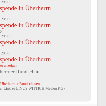
-
20:00
tspende in Überherrn
0
-
20:00
tspende in Überherrn
6
-
20:00
tspende in Überherrn
-
20:00
tspende in Überherrn
er anzeigen
herrner Rundschau
 Überherrner Rundschauen
rner Link zu LINUS WITTICH Medien KG)