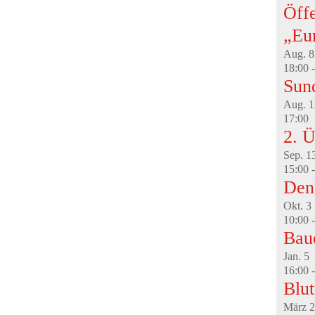
Öffe
„Eu
Aug.
8
18:00
Sun
Aug.
1
17:00
2. Ü
Sep.
1
15:00
Den
Okt.
3
10:00
Bau
Jan.
5
16:00
Blu
März
2