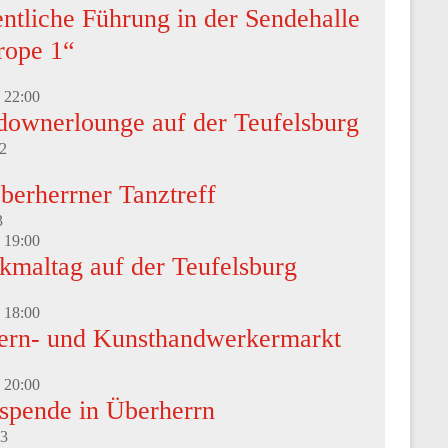
ntliche Führung in der Sendehalle
rope 1“
-
22:00
downerlounge auf der Teufelsburg
2
berherrner Tanztreff
3
-
19:00
kmaltag auf der Teufelsburg
-
18:00
ern- und Kunsthandwerkermarkt
-
20:00
tspende in Überherrn
3