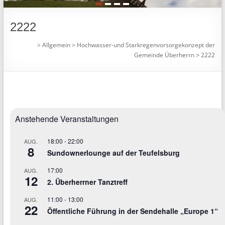
1
2
3
4
2222
>
Allgemein
>
Hochwasser-und Starkregenvorsorgekonzept der
Gemeinde Überherrn
>
2222
Anstehende Veranstaltungen
18:00
-
22:00
AUG.
8
Sundownerlounge auf der Teufelsburg
17:00
AUG.
12
2. Überherrner Tanztreff
11:00
-
13:00
AUG.
22
Öffentliche Führung in der Sendehalle „Europe 1“