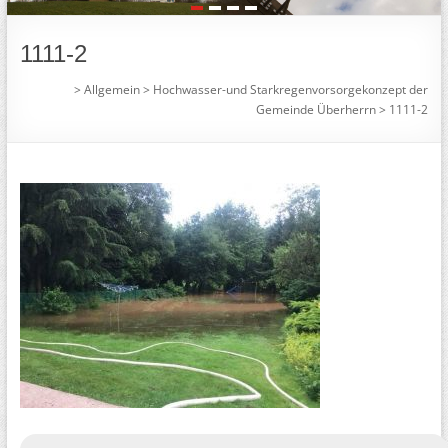
1
2
3
4
1111-2
>
Allgemein
>
Hochwasser-und Starkregenvorsorgekonzept der
Gemeinde Überherrn
>
1111-2