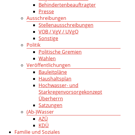
Behindertenbeauftragter
Presse
Ausschreibungen
Stellenausschreibungen
VOB / VgV / UVgO
Sonstige
Politik
Politische Gremien
Wahlen
Veröffentlichungen
Bauleitpläne
Haushaltsplan
Hochwasser- und
Starkregenvorsorgekonzept
Überherrn
Satzungen
(Ab-)Wasser
AZÜ
KDÜ
Familie und Soziales