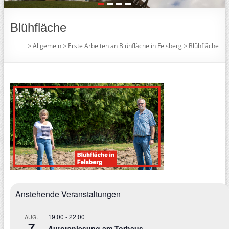
1
2
3
4
Blühfläche
>
Allgemein
>
Erste Arbeiten an Blühfläche in Felsberg
>
Blühfläche
Anstehende Veranstaltungen
19:00
-
22:00
AUG.
7
Autorenlesung am Torhaus