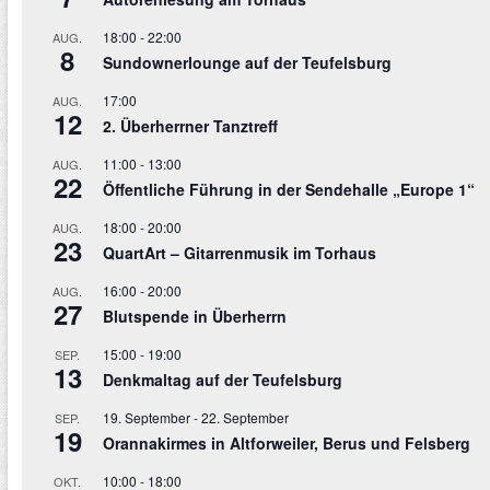
18:00
-
22:00
AUG.
8
Sundownerlounge auf der Teufelsburg
17:00
AUG.
12
2. Überherrner Tanztreff
11:00
-
13:00
AUG.
22
Öffentliche Führung in der Sendehalle „Europe 1“
18:00
-
20:00
AUG.
23
QuartArt – Gitarrenmusik im Torhaus
16:00
-
20:00
AUG.
27
Blutspende in Überherrn
15:00
-
19:00
SEP.
13
Denkmaltag auf der Teufelsburg
19. September
-
22. September
SEP.
19
Orannakirmes in Altforweiler, Berus und Felsberg
10:00
-
18:00
OKT.