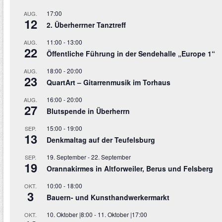
17:00
AUG.
12
2. Überherrner Tanztreff
11:00
-
13:00
AUG.
22
Öffentliche Führung in der Sendehalle „Europe 1“
18:00
-
20:00
AUG.
23
QuartArt – Gitarrenmusik im Torhaus
16:00
-
20:00
AUG.
27
Blutspende in Überherrn
15:00
-
19:00
SEP.
13
Denkmaltag auf der Teufelsburg
19. September
-
22. September
SEP.
19
Orannakirmes in Altforweiler, Berus und Felsberg
10:00
-
18:00
OKT.
3
Bauern- und Kunsthandwerkermarkt
10. Oktober |8:00
-
11. Oktober |17:00
OKT.