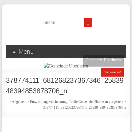
Menu
Gemeinde Überherrn
Willkommen!
378774111_681268237367346_25839
48394853878706_n
>
Allgemein
>
Entwicklungsvereinbarung für die Gemeinde Überherrn vorgestellt
>
378774111_681268237367346_2583948394853878706_n