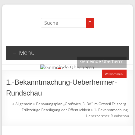
Menu
Gemeinde Überherrn
1
2
3
4
Willkommen!
1.-Bekanntmachung-Ueberherrner-
Rundschau
>
Allgemein
>
Bebauungsplan „Großwies, 3. BA“ im Ortsteil Felsberg –
Frühzeitige Beteiligung der Öffentlichkeit
>
1.-Bekanntmachung-
Ueberherrner-Rundschau