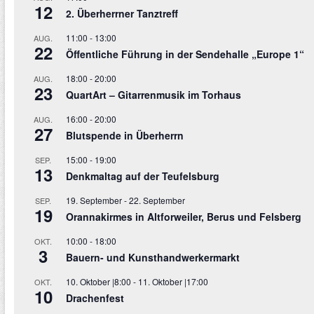
12
2. Überherrner Tanztreff
11:00
-
13:00
AUG.
22
Öffentliche Führung in der Sendehalle „Europe 1“
18:00
-
20:00
AUG.
23
QuartArt – Gitarrenmusik im Torhaus
16:00
-
20:00
AUG.
27
Blutspende in Überherrn
15:00
-
19:00
SEP.
13
Denkmaltag auf der Teufelsburg
19. September
-
22. September
SEP.
19
Orannakirmes in Altforweiler, Berus und Felsberg
10:00
-
18:00
OKT.
3
Bauern- und Kunsthandwerkermarkt
10. Oktober |8:00
-
11. Oktober |17:00
OKT.
10
Drachenfest