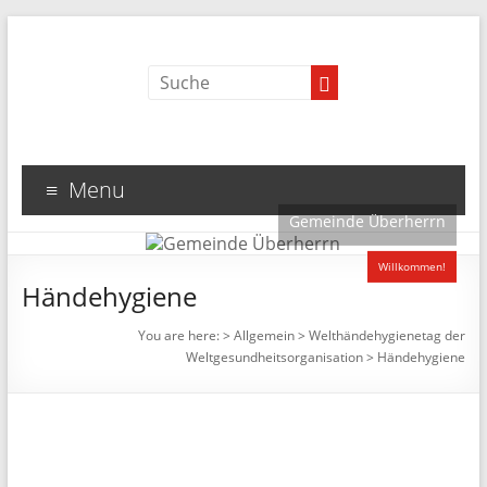
Menu
Gemeinde Überherrn
Willkommen!
Händehygiene
You are here:
>
Allgemein
>
Welthändehygienetag der
Weltgesundheitsorganisation
>
Händehygiene