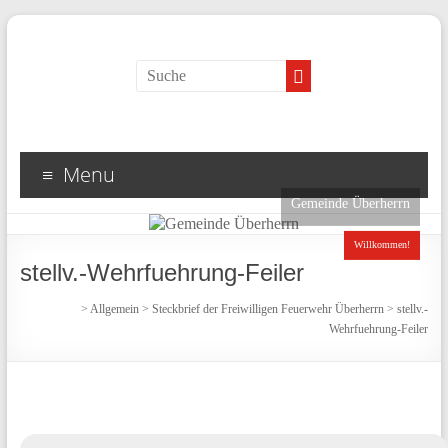
Menu
Gemeinde Überherrn
Willkommen!
stellv.-Wehrfuehrung-Feiler
>
Allgemein
>
Steckbrief der Freiwilligen Feuerwehr Überherrn
>
stellv.-
Wehrfuehrung-Feiler