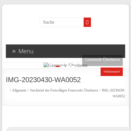
Menu
Gemeinde Überherrn
1
2
3
4
Willkommen!
IMG-20230430-WA0052
>
Allgemein
>
Steckbrief der Freiwilligen Feuerwehr Überherrn
>
IMG-20230430-
WA0052