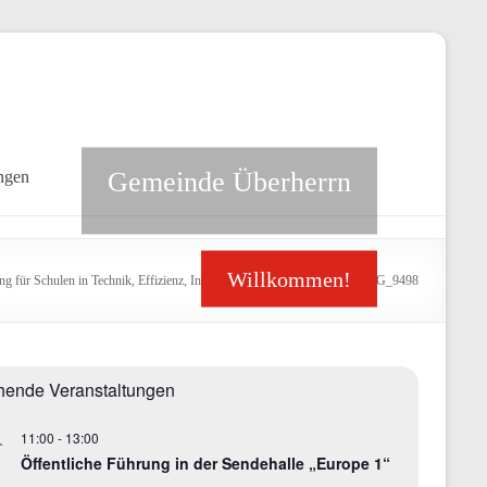
Gemeinde Überherrn
ngen
Willkommen!
 für Schulen in Technik, Effizienz, Innovation und Nachhaltigkeit
>
IMG_9498
hende Veranstaltungen
11:00
-
13:00
.
Öffentliche Führung in der Sendehalle „Europe 1“