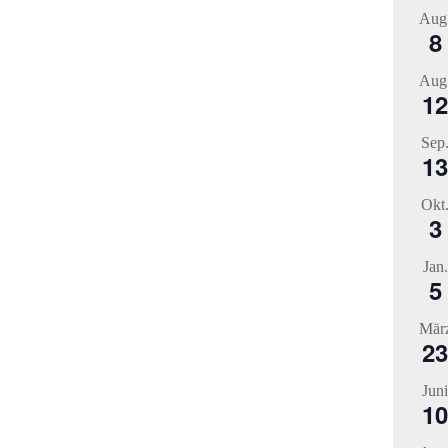
Aug
8
Aug
12
Sep
13
Okt
3
Jan.
5
Mär
23
Juni
10