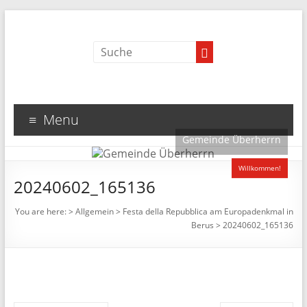
Menu
Gemeinde Überherrn
Willkommen!
20240602_165136
You are here:
>
Allgemein
>
Festa della Repubblica am Europadenkmal in
Berus
>
20240602_165136