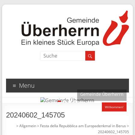
Menu
Gemeinde Überherrn
1
2
3
4
Willkommen!
20240602_145705
>
Allgemein
>
Festa della Repubblica am Europadenkmal in Berus
>
20240602_145705