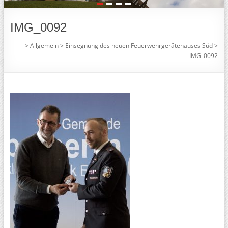
1
2
3
4
IMG_0092
>
Allgemein
>
Einsegnung des neuen Feuerwehrgerätehauses Süd
>
IMG_0092