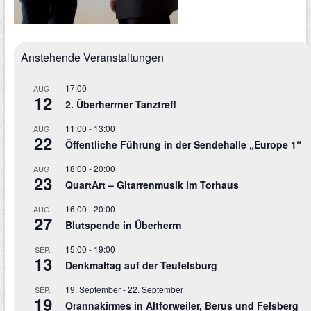
Anstehende Veranstaltungen
17:00
AUG.
12
2. Überherrner Tanztreff
11:00
-
13:00
AUG.
22
Öffentliche Führung in der Sendehalle „Europe 1“
18:00
-
20:00
AUG.
23
QuartArt – Gitarrenmusik im Torhaus
16:00
-
20:00
AUG.
27
Blutspende in Überherrn
15:00
-
19:00
SEP.
13
Denkmaltag auf der Teufelsburg
19. September
-
22. September
SEP.
19
Orannakirmes in Altforweiler, Berus und Felsberg