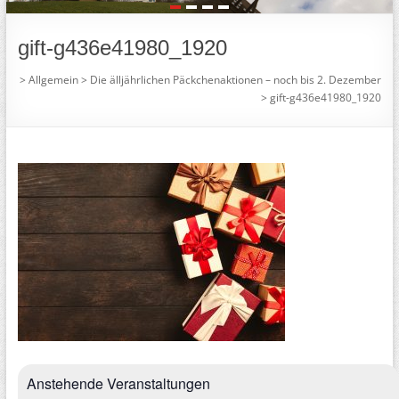
1
2
3
4
gift-g436e41980_1920
>
Allgemein
>
Die älljährlichen Päckchenaktionen – noch bis 2. Dezember
>
gift-g436e41980_1920
Anstehende Veranstaltungen