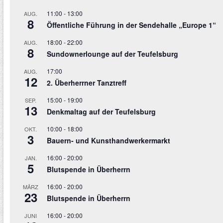
11:00
-
13:00
AUG.
8
Öffentliche Führung in der Sendehalle „Europe 1“
18:00
-
22:00
AUG.
8
Sundownerlounge auf der Teufelsburg
17:00
AUG.
12
2. Überherrner Tanztreff
15:00
-
19:00
SEP.
13
Denkmaltag auf der Teufelsburg
10:00
-
18:00
OKT.
3
Bauern- und Kunsthandwerkermarkt
16:00
-
20:00
JAN.
5
Blutspende in Überherrn
16:00
-
20:00
MÄRZ
23
Blutspende in Überherrn
16:00
-
20:00
JUNI