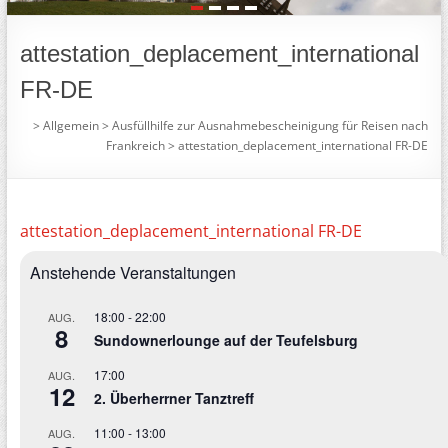
1
2
3
4
attestation_deplacement_international
FR-DE
>
Allgemein
>
Ausfüllhilfe zur Ausnahmebescheinigung für Reisen nach
Frankreich
>
attestation_deplacement_international FR-DE
attestation_deplacement_international FR-DE
Anstehende Veranstaltungen
18:00
-
22:00
AUG.
8
Sundownerlounge auf der Teufelsburg
17:00
AUG.
12
2. Überherrner Tanztreff
11:00
-
13:00
AUG.