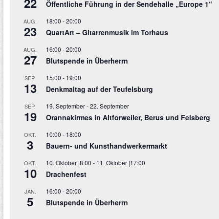
22
Öffentliche Führung in der Sendehalle „Europe 1“
18:00
-
20:00
AUG.
23
QuartArt – Gitarrenmusik im Torhaus
16:00
-
20:00
AUG.
27
Blutspende in Überherrn
15:00
-
19:00
SEP.
13
Denkmaltag auf der Teufelsburg
19. September
-
22. September
SEP.
19
Orannakirmes in Altforweiler, Berus und Felsberg
10:00
-
18:00
OKT.
3
Bauern- und Kunsthandwerkermarkt
10. Oktober |8:00
-
11. Oktober |17:00
OKT.
10
Drachenfest
16:00
-
20:00
JAN.
5
Blutspende in Überherrn