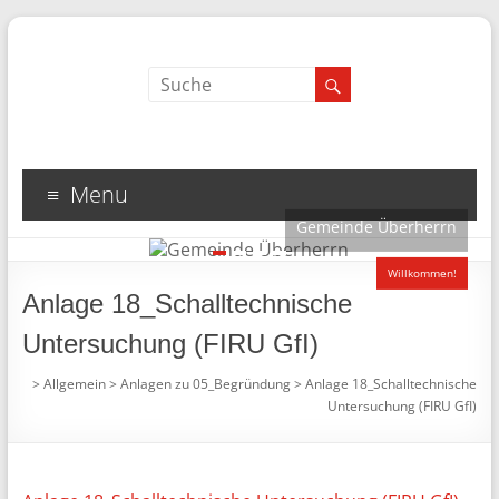
Menu
Gemeinde Überherrn
1
2
3
4
Willkommen!
Anlage 18_Schalltechnische
Untersuchung (FIRU GfI)
>
Allgemein
>
Anlagen zu 05_Begründung
>
Anlage 18_Schalltechnische
Untersuchung (FIRU GfI)