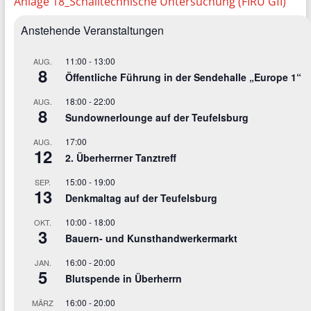
Anlage 18_Schalltechnische Untersuchung (FIRU GfI)
Anstehende Veranstaltungen
11:00
-
13:00
AUG.
8
Öffentliche Führung in der Sendehalle „Europe 1“
18:00
-
22:00
AUG.
8
Sundownerlounge auf der Teufelsburg
17:00
AUG.
12
2. Überherrner Tanztreff
15:00
-
19:00
SEP.
13
Denkmaltag auf der Teufelsburg
10:00
-
18:00
OKT.
3
Bauern- und Kunsthandwerkermarkt
16:00
-
20:00
JAN.
5
Blutspende in Überherrn
16:00
-
20:00
MÄRZ