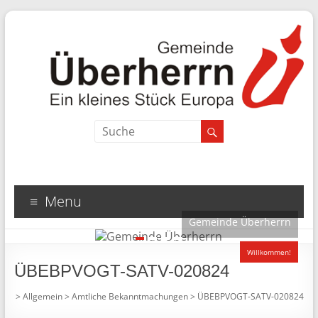
Menu
Gemeinde Überherrn
1
2
3
4
Willkommen!
ÜBEBPVOGT-SATV-020824
>
Allgemein
>
Amtliche Bekanntmachungen
>
ÜBEBPVOGT-SATV-020824