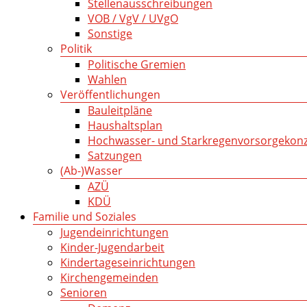
Stellenausschreibungen
VOB / VgV / UVgO
Sonstige
Politik
Politische Gremien
Wahlen
Veröffentlichungen
Bauleitpläne
Haushaltsplan
Hochwasser- und Starkregenvorsorgekon
Satzungen
(Ab-)Wasser
AZÜ
KDÜ
Familie und Soziales
Jugendeinrichtungen
Kinder-Jugendarbeit
Kindertageseinrichtungen
Kirchengemeinden
Senioren