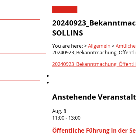
Bienvenue!
20240923_Bekanntmach
SOLLINS
You are here:
>
Allgemein
>
Amtlich
20240923_Bekanntmachung_Öffentl
20240923_Bekanntmachung_Öffentl
Anstehende Veranstal
Aug.
8
11:00
-
13:00
Öffentliche Führung in der S