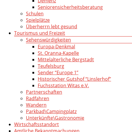
Demenz
Seniorensicherheitsberatung
Schulen
Spielplätze
Überherrn lebt gesund
Tourismus und Freizeit
Sehenswürdigkeiten
Europa-Denkmal
St. Oranna-Kapelle
Mittelalterliche Bergstadt
Teufelsburg
Sender “Europe 1”
Historischer Gutshof “Linslerhof”
Fuchsstation Witas e.V.
Partnerschaften
Radfahren
Wandern
Parkbad\Campingplatz
Unterkünfte\Gastronomie
Wirtschaftsstandort
Amtliche Bekanntmachungen