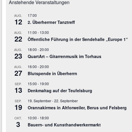
Anstehende Veranstaltungen
17:00
AUG.
12
2. Überherrner Tanztreff
11:00
-
13:00
AUG.
22
Öffentliche Führung in der Sendehalle „Europe 1“
18:00
-
20:00
AUG.
23
QuartArt – Gitarrenmusik im Torhaus
16:00
-
20:00
AUG.
27
Blutspende in Überherrn
15:00
-
19:00
SEP.
13
Denkmaltag auf der Teufelsburg
19. September
-
22. September
SEP.
19
Orannakirmes in Altforweiler, Berus und Felsberg
10:00
-
18:00
OKT.
3
Bauern- und Kunsthandwerkermarkt