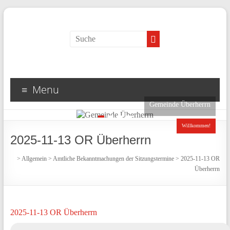
Menu
Gemeinde Überherrn
1
2
3
4
Willkommen!
2025-11-13 OR Überherrn
>
Allgemein
>
Amtliche Bekanntmachungen der Sitzungstermine
>
2025-11-13 OR
Überherrn
2025-11-13 OR Überherrn