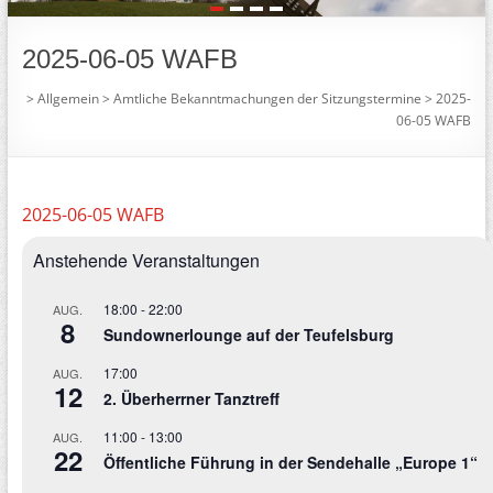
1
2
3
4
2025-06-05 WAFB
>
Allgemein
>
Amtliche Bekanntmachungen der Sitzungstermine
>
2025-
06-05 WAFB
2025-06-05 WAFB
Anstehende Veranstaltungen
18:00
-
22:00
AUG.
8
Sundownerlounge auf der Teufelsburg
17:00
AUG.
12
2. Überherrner Tanztreff
11:00
-
13:00
AUG.
22
Öffentliche Führung in der Sendehalle „Europe 1“