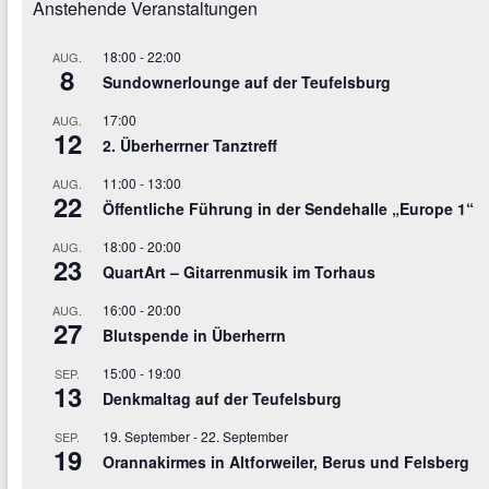
Anstehende Veranstaltungen
18:00
-
22:00
AUG.
8
Sundownerlounge auf der Teufelsburg
17:00
AUG.
12
2. Überherrner Tanztreff
11:00
-
13:00
AUG.
22
Öffentliche Führung in der Sendehalle „Europe 1“
18:00
-
20:00
AUG.
23
QuartArt – Gitarrenmusik im Torhaus
16:00
-
20:00
AUG.
27
Blutspende in Überherrn
15:00
-
19:00
SEP.
13
Denkmaltag auf der Teufelsburg
19. September
-
22. September
SEP.
19
Orannakirmes in Altforweiler, Berus und Felsberg