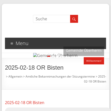
Menu
Gemeinde Überherrn
1
2
3
4
Willkommen!
2025-02-18 OR Bisten
>
Allgemein
>
Amtliche Bekanntmachungen der Sitzungstermine
>
2025-
02-18 OR Bisten
2025-02-18 OR Bisten