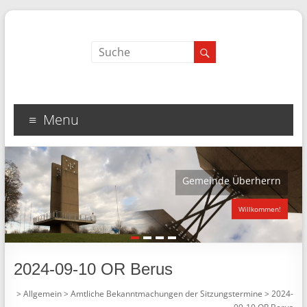
Menu
Gemeinde Überherrn
Willkommen!
1
2
3
4
2024-09-10 OR Berus
>
Allgemein
>
Amtliche Bekanntmachungen der Sitzungstermine
>
2024-