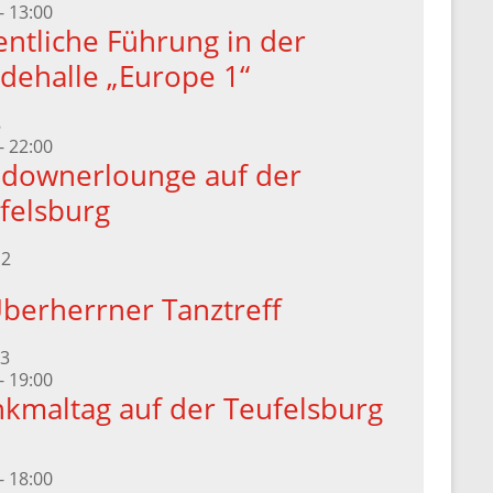
-
13:00
entliche Führung in der
dehalle „Europe 1“
8
-
22:00
downerlounge auf der
felsburg
12
Überherrner Tanztreff
3
-
19:00
kmaltag auf der Teufelsburg
-
18:00