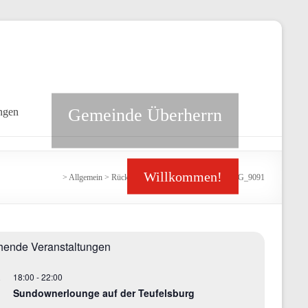
Gemeinde Überherrn
ngen
Willkommen!
>
Allgemein
>
Rückblick zu unserem Europatag
>
IMG_9091
hende Veranstaltungen
18:00
-
22:00
.
Sundownerlounge auf der Teufelsburg