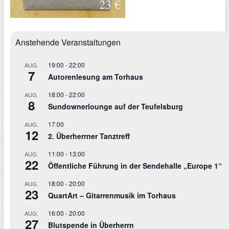
Anstehende Veranstaltungen
19:00
-
22:00
AUG.
7
Autorenlesung am Torhaus
18:00
-
22:00
AUG.
8
Sundownerlounge auf der Teufelsburg
17:00
AUG.
12
2. Überherrner Tanztreff
11:00
-
13:00
AUG.
22
Öffentliche Führung in der Sendehalle „Europe 1“
18:00
-
20:00
AUG.
23
QuartArt – Gitarrenmusik im Torhaus
16:00
-
20:00
AUG.
27
Blutspende in Überherrn