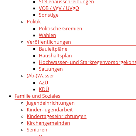
Stellenausschreibungen
VOB / VgV / UVgO
Sonstige
Politik
Politische Gremien
Wahlen
Veröffentlichungen
Bauleitpläne
Haushaltsplan
Hochwasser- und Starkregenvorsorgekon
Satzungen
(Ab-)Wasser
AZÜ
KDÜ
Familie und Soziales
Jugendeinrichtungen
Kinder-Jugendarbeit
Kindertageseinrichtungen
Kirchengemeinden
Senioren