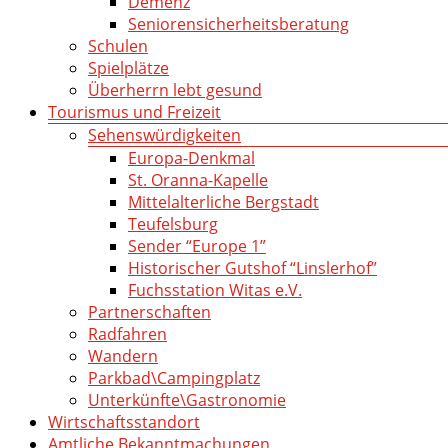
Demenz
Seniorensicherheitsberatung
Schulen
Spielplätze
Überherrn lebt gesund
Tourismus und Freizeit
Sehenswürdigkeiten
Europa-Denkmal
St. Oranna-Kapelle
Mittelalterliche Bergstadt
Teufelsburg
Sender “Europe 1”
Historischer Gutshof “Linslerhof”
Fuchsstation Witas e.V.
Partnerschaften
Radfahren
Wandern
Parkbad\Campingplatz
Unterkünfte\Gastronomie
Wirtschaftsstandort
Amtliche Bekanntmachungen