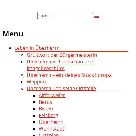
Menu
Leben in Überherrn
Grußwort der Bürgermeisterin
Überherrner Rundschau und
Imagebroschüre
Überherrn – ein kleines Stück Europa
Wappen
Überherrn und seine Ortsteile
Altforweiler
Berus
Bisten
Felsberg
Überherrn
Wohnstadt
Ortsplan