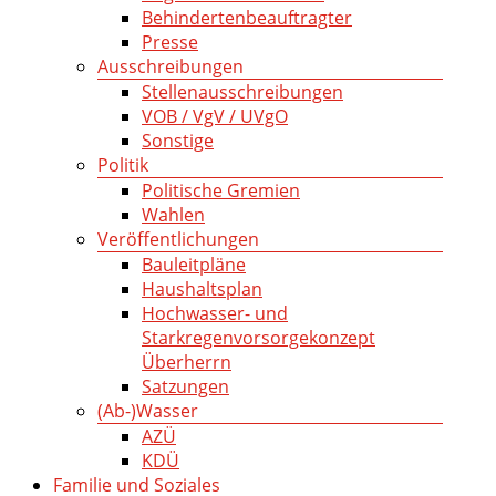
Behindertenbeauftragter
Presse
Ausschreibungen
Stellenausschreibungen
VOB / VgV / UVgO
Sonstige
Politik
Politische Gremien
Wahlen
Veröffentlichungen
Bauleitpläne
Haushaltsplan
Hochwasser- und
Starkregenvorsorgekonzept
Überherrn
Satzungen
(Ab-)Wasser
AZÜ
KDÜ
Familie und Soziales