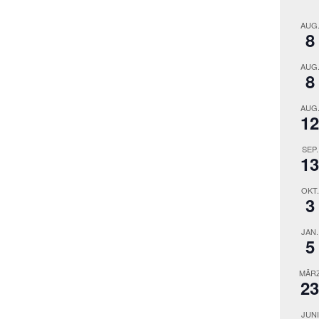
AUG
8
AUG
8
AUG
12
SEP.
13
OKT.
3
JAN.
5
MÄR
23
JUNI