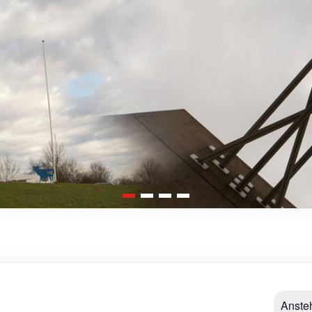
1
2
3
4
Anste