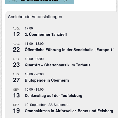
Anstehende Veranstaltungen
17:00
AUG.
12
2. Überherrner Tanztreff
11:00
-
13:00
AUG.
22
Öffentliche Führung in der Sendehalle „Europe 1“
18:00
-
20:00
AUG.
23
QuartArt – Gitarrenmusik im Torhaus
16:00
-
20:00
AUG.
27
Blutspende in Überherrn
15:00
-
19:00
SEP.
13
Denkmaltag auf der Teufelsburg
19. September
-
22. September
SEP.
19
Orannakirmes in Altforweiler, Berus und Felsberg