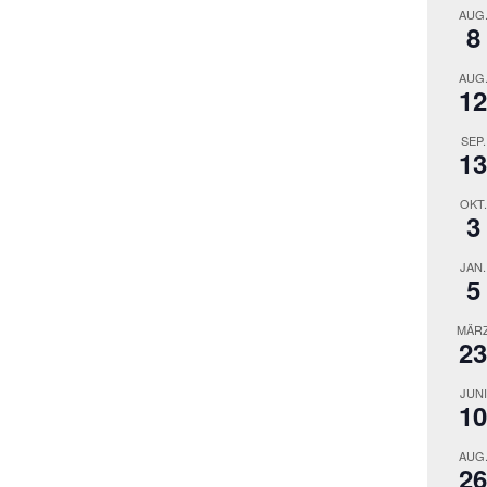
AUG
8
AUG
12
SEP.
13
OKT.
3
JAN.
5
MÄR
23
JUNI
10
AUG
26