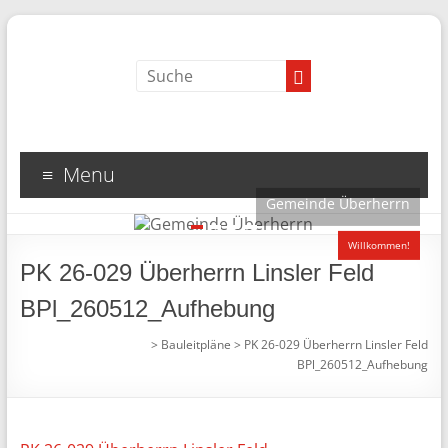
Menu
Gemeinde Überherrn
1
2
3
4
Willkommen!
PK 26-029 Überherrn Linsler Feld
BPl_260512_Aufhebung
>
Bauleitpläne
>
PK 26-029 Überherrn Linsler Feld
BPl_260512_Aufhebung