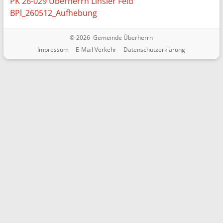
PK 26-029 Überherrn Linsler Feld
BPl_260512_Aufhebung
© 2026 Gemeinde Überherrn
Impressum
E-Mail Verkehr
Datenschutzerklärung