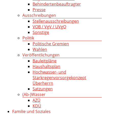
Behindertenbeauftragter
Presse
Ausschreibungen
Stellenausschreibungen
VOB / VgV / UVgO
Sonstige
Politik
Politische Gremien
Wahlen
Veröffentlichungen
Bauleitpläne
Haushaltsplan
Hochwasser- und
Starkregenvorsorgekonzept
Überherrn
Satzungen
(Ab-)Wasser
AZÜ
KDÜ
Familie und Soziales