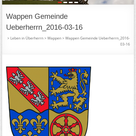
1
2
3
4
Wappen Gemeinde
Ueberherrn_2016-03-16
>
Leben in Überherrn
>
Wappen
>
Wappen Gemeinde Ueberherrn_2016-
03-16