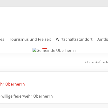
les
Tourismus und Freizeit
Wirtschaftsstandort
Amtl
1
2
3
4
>
Leben in Überh
reiwillige feuerwehr Überherrn