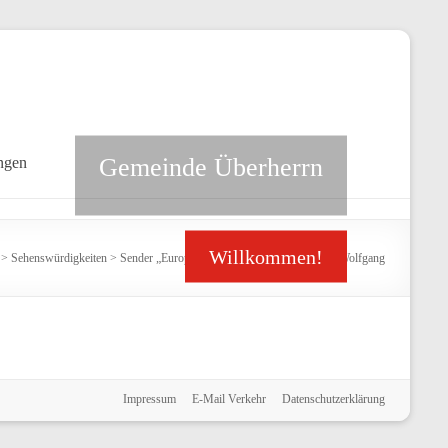
Gemeinde Überherrn
ngen
Willkommen!
>
Sehenswürdigkeiten
>
Sender „Europe 1“
>
2. Sender _ Birkenbach_Wolfgang
Impressum
E-Mail Verkehr
Datenschutzerklärung