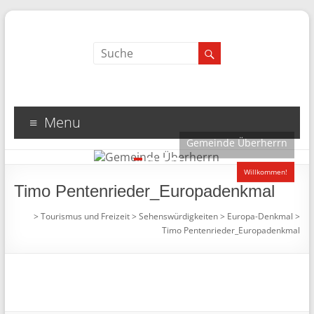
Menu
Gemeinde Überherrn
1
2
3
4
Willkommen!
Timo Pentenrieder_Europadenkmal
>
Tourismus und Freizeit
>
Sehenswürdigkeiten
>
Europa-Denkmal
>
Timo Pentenrieder_Europadenkmal