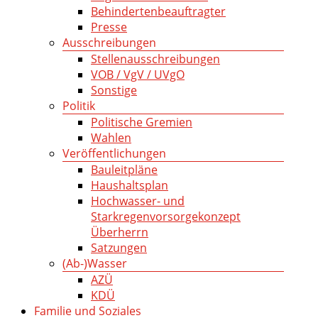
Behindertenbeauftragter
Presse
Ausschreibungen
Stellenausschreibungen
VOB / VgV / UVgO
Sonstige
Politik
Politische Gremien
Wahlen
Veröffentlichungen
Bauleitpläne
Haushaltsplan
Hochwasser- und
Starkregenvorsorgekonzept
Überherrn
Satzungen
(Ab-)Wasser
AZÜ
KDÜ
Familie und Soziales