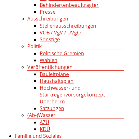
Behindertenbeauftragter
Presse
Ausschreibungen
Stellenausschreibungen
VOB / VgV / UVgO
Sonstige
Politik
Politische Gremien
Wahlen
Veröffentlichungen
Bauleitpläne
Haushaltsplan
Hochwasser- und
Starkregenvorsorgekonzept
Überherrn
Satzungen
(Ab-)Wasser
AZÜ
KDÜ
Familie und Soziales