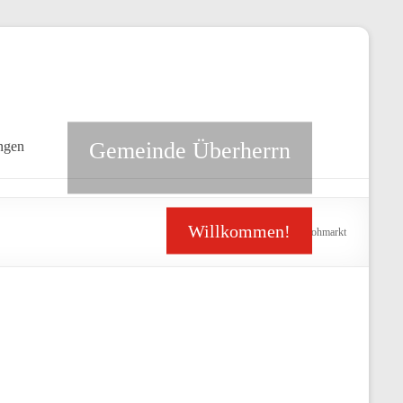
Gemeinde Überherrn
ngen
Willkommen!
>
Veranstaltungen
>
Mädelsflohmarkt